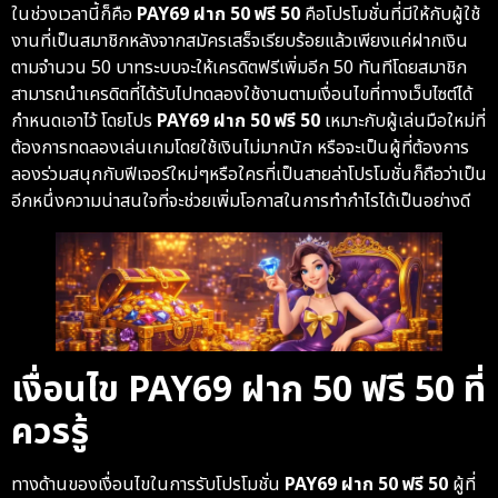
ในช่วงเวลานี้ก็คือ
PAY69 ฝาก 50 ฟรี 50
คือโปรโมชั่นที่มีให้กับผู้ใช้
งานที่เป็นสมาชิกหลังจากสมัครเสร็จเรียบร้อยแล้วเพียงแค่ฝากเงิน
ตามจำนวน 50 บาทระบบจะให้เครดิตฟรีเพิ่มอีก 50 ทันทีโดยสมาชิก
สามารถนำเครดิตที่ได้รับไปทดลองใช้งานตามเงื่อนไขที่ทางเว็บไซต์ได้
กำหนดเอาไว้ โดยโปร
PAY69 ฝาก 50 ฟรี 50
เหมาะกับผู้เล่นมือใหม่ที่
ต้องการทดลองเล่นเกมโดยใช้เงินไม่มากนัก หรือจะเป็นผู้ที่ต้องการ
ลองร่วมสนุกกับฟีเจอร์ใหม่ๆหรือใครที่เป็นสายล่าโปรโมชั่นก็ถือว่าเป็น
อีกหนึ่งความน่าสนใจที่จะช่วยเพิ่มโอกาสในการทำกำไรได้เป็นอย่างดี
เงื่อนไข PAY69 ฝาก 50 ฟรี 50 ที่
ควรรู้
ทางด้านของเงื่อนไขในการรับโปรโมชั่น
PAY69
ฝาก
50
ฟรี
50
ผู้ที่