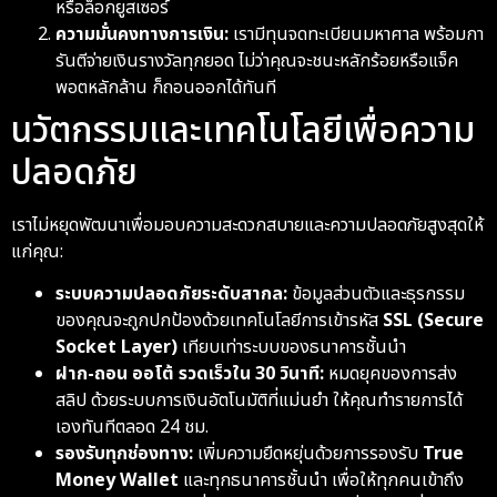
หรือล็อกยูสเซอร์
ความมั่นคงทางการเงิน:
เรามีทุนจดทะเบียนมหาศาล พร้อมกา
รันตีจ่ายเงินรางวัลทุกยอด ไม่ว่าคุณจะชนะหลักร้อยหรือแจ็ค
พอตหลักล้าน ก็ถอนออกได้ทันที
นวัตกรรมและเทคโนโลยีเพื่อความ
ปลอดภัย
เราไม่หยุดพัฒนาเพื่อมอบความสะดวกสบายและความปลอดภัยสูงสุดให้
แก่คุณ:
ระบบความปลอดภัยระดับสากล:
ข้อมูลส่วนตัวและธุรกรรม
ของคุณจะถูกปกป้องด้วยเทคโนโลยีการเข้ารหัส
SSL (Secure
Socket Layer)
เทียบเท่าระบบของธนาคารชั้นนำ
ฝาก-ถอน ออโต้ รวดเร็วใน 30 วินาที:
หมดยุคของการส่ง
สลิป ด้วยระบบการเงินอัตโนมัติที่แม่นยำ ให้คุณทำรายการได้
เองทันทีตลอด 24 ชม.
รองรับทุกช่องทาง:
เพิ่มความยืดหยุ่นด้วยการรองรับ
True
Money Wallet
และทุกธนาคารชั้นนำ เพื่อให้ทุกคนเข้าถึง